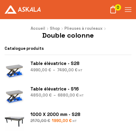
0
Accueil
Shop
Plieuses à rouleaux
Double colonne
Catalogue produits
Table élévatrice - S28
4990,00
€
–
7490,00
€
HT
Table élévatrice - S16
4850,00
€
–
6880,00
€
HT
1000 X 2000 mm - S28
2170,00
€
1990,00
€
HT