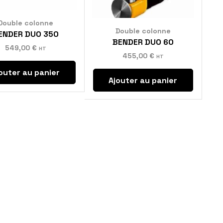
Double colonne
Double colonne
ENDER DUO 350
BENDER DUO 60
549,00
€
HT
455,00
€
HT
outer au panier
Ajouter au panier