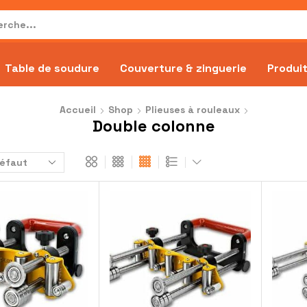
Table de soudure
Couverture & zinguerie
Produit
Accueil
Shop
Plieuses à rouleaux
Double colonne