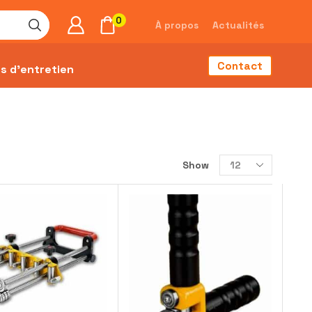
0
À propos
Actualités
Contact
s d’entretien
Show