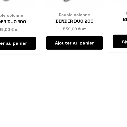
Double colonne
ble colonne
B
BENDER DUO 200
ER DUO 100
539,00
€
69,00
€
HT
HT
Aj
Ajouter au panier
er au panier