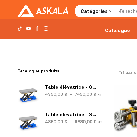
Catégories
Catalogue
Catalogue produits
Table élévatrice - S28
4990,00
€
–
7490,00
€
HT
Table élévatrice - S16
4850,00
€
–
6880,00
€
HT