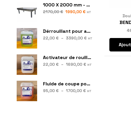
1000 X 2000 mm - S28
2170,00
€
1990,00
€
HT
Dou
BEND
4
Dérrouillant pour acier et fonte – Best Rust
22,00
€
–
3390,00
€
HT
Ajout
Activateur de rouille – Best Cort
22,00
€
–
1690,00
€
HT
Fluide de coupe pour machines – Best Cool
95,00
€
–
1700,00
€
HT