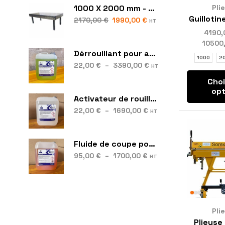
Pli
1000 X 2000 mm - S28
Guillotin
2170,00
€
1990,00
€
HT
4190
10500
Dérrouillant pour acier et fonte – Best Rust
1000
2
22,00
€
–
3390,00
€
HT
Choi
opt
Activateur de rouille – Best Cort
22,00
€
–
1690,00
€
HT
Fluide de coupe pour machines – Best Cool
95,00
€
–
1700,00
€
HT
Pli
Plieuse