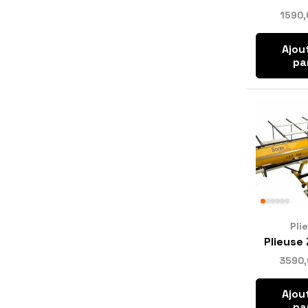
1590
Ajou
pa
Pli
Plieuse
3590
Ajou
pa