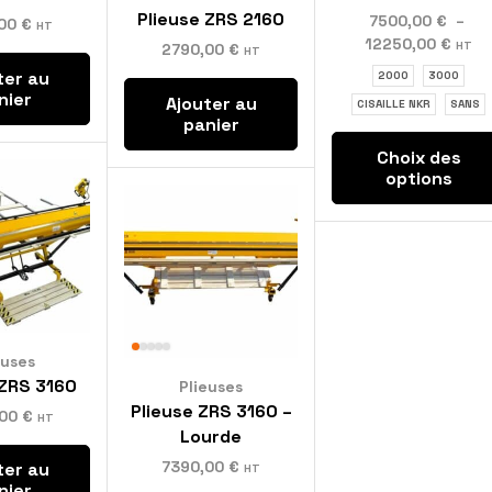
Plieuse ZRS 2160
7500,00
€
–
,00
€
HT
12250,00
€
HT
2790,00
€
HT
ter au
2000
3000
nier
Ajouter au
CISAILLE NKR
SANS
panier
Choix des
options
euses
 ZRS 3160
Plieuses
Plieuse ZRS 3160 –
,00
€
HT
Lourde
7390,00
€
ter au
HT
nier