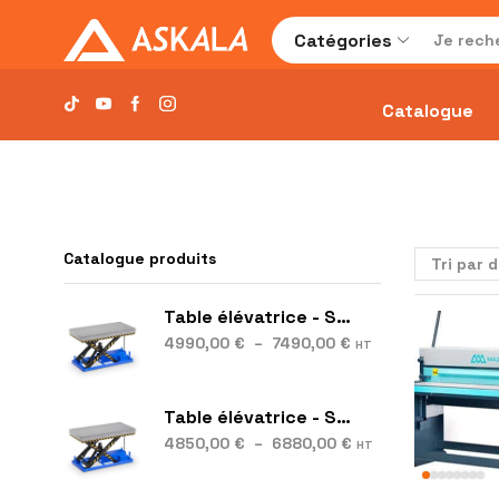
Catégories
Catalogue
Catalogue produits
Table élévatrice - S28
4990,00
€
–
7490,00
€
HT
Table élévatrice - S16
4850,00
€
–
6880,00
€
HT