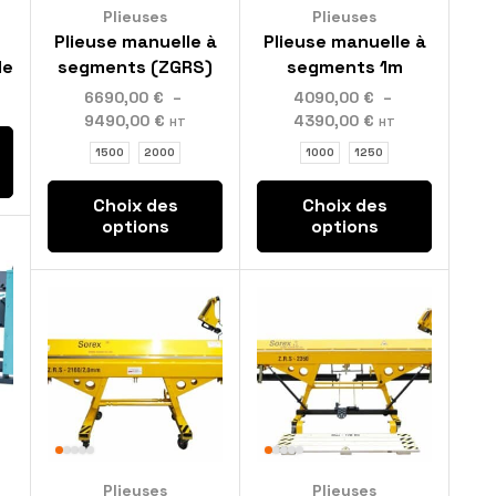
Plieuses
Plieuses
Plieuse manuelle à
Plieuse manuelle à
le
segments (ZGRS)
segments 1m
6690,00
€
–
4090,00
€
–
9490,00
€
4390,00
€
HT
HT
1500
2000
1000
1250
Choix des
Choix des
options
options
Plieuses
Plieuses