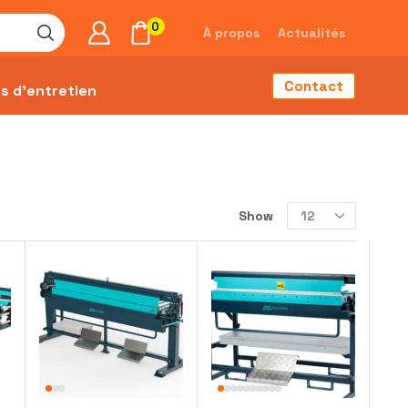
0
À propos
Actualités
Contact
s d’entretien
Show