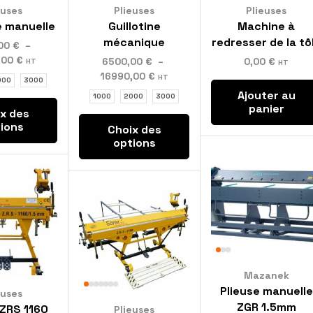
euses
Plieuses
Plieuses
e manuelle
Guillotine
Machine à
mécanique
redresser de la tô
,00
€
–
,00
€
6500,00
€
–
0,00
€
HT
HT
16990,00
€
HT
000
3000
Ajouter au
1000
2000
3000
panier
x des
ions
Choix des
options
Mazanek
Plieuse manuelle
euses
ZGR 1.5mm
 ZRS 1160
Plieuses