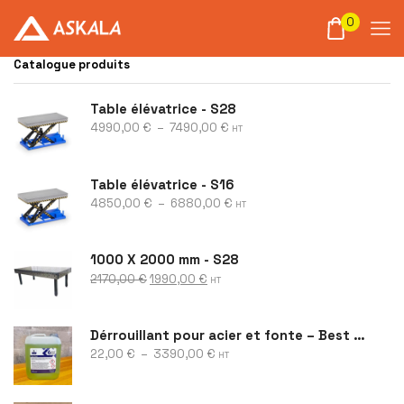
0
Catalogue produits
Table élévatrice - S28
4990,00
€
–
7490,00
€
HT
Table élévatrice - S16
4850,00
€
–
6880,00
€
HT
1000 X 2000 mm - S28
2170,00
€
1990,00
€
HT
Dérrouillant pour acier et fonte – Best Rust
22,00
€
–
3390,00
€
HT