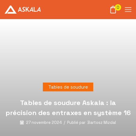
0
Tables de soudure
Tables de soudure Askala : la
précision des entraxes en système 16
27 novembre 2024
/
Publié par
Bartosz Mizdal