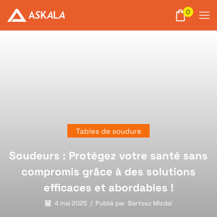
0
Tables de soudure
Soudeurs : Protégez votre santé sans
compromis grâce à des solutions
efficaces et abordables !
4 mai 2025
/
Publié par
Bartosz Mizdal