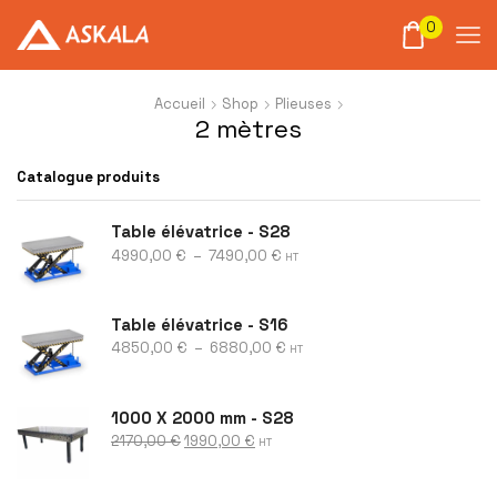
0
Accueil
Shop
Plieuses
2 mètres
Catalogue produits
Table élévatrice - S28
4990,00
€
–
7490,00
€
HT
Table élévatrice - S16
4850,00
€
–
6880,00
€
HT
1000 X 2000 mm - S28
2170,00
€
1990,00
€
HT