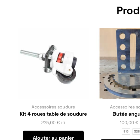
Prod
Accessoires soudure
Accessoires s
Kit 4 roues table de soudure
Butée angu
225,00
€
100,00
€
HT
S16
S28
Ajouter au panier