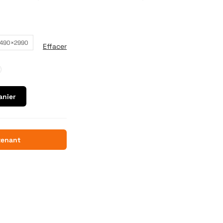
1490×2990
Effacer
anier
tenant