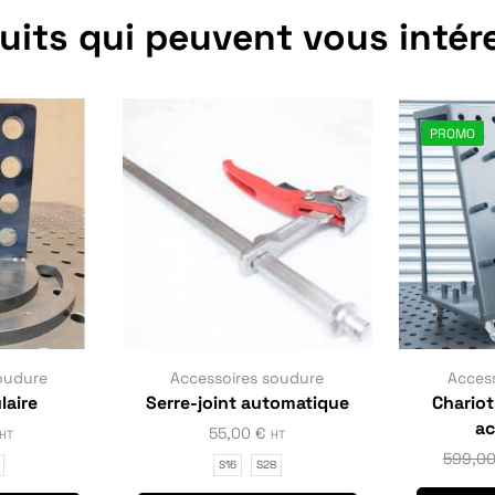
uits qui peuvent vous intér
PROMO
oudure
Accessoires soudure
Acces
laire
Serre-joint automatique
Chario
ac
55,00
€
HT
HT
599,0
S16
S28