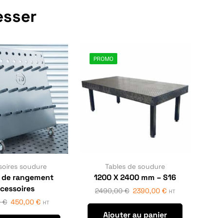
esser
PROMO
soires soudure
Tables de soudure
t de rangement
1200 X 2400 mm – S16
cessoires
2490,00
€
2390,00
€
HT
0
€
450,00
€
HT
Ajouter au panier