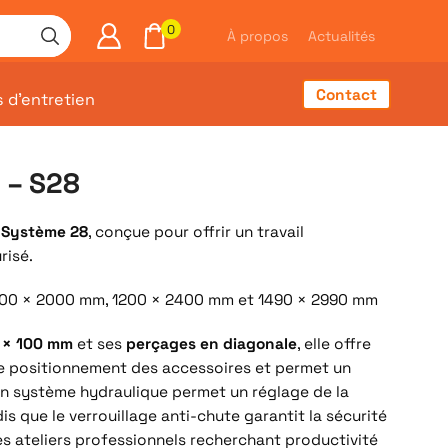
0
À propos
Actualités
Contact
s d’entretien
e – S28
e
Système 28
, conçue pour offrir un travail
risé.
00 × 2000 mm, 1200 × 2400 mm et 1490 × 2990 mm
0 × 100 mm
et ses
perçages en diagonale
, elle offre
 le positionnement des accessoires et permet un
Son système hydraulique permet un réglage de la
dis que le verrouillage anti-chute garantit la sécurité
les ateliers professionnels recherchant productivité