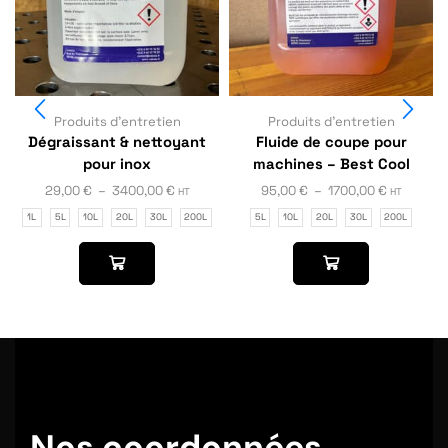
Produits d'entretien
Produits d'entretien
Dégraissant & nettoyant
Fluide de coupe pour
pour inox
machines – Best Cool
29,00
€
–
3400,00
€
95,00
€
–
1700,00
€
HT
HT
1L
5L
10L
20L
30L
200L
5L
10L
20L
30L
200L
Nos coordonnées