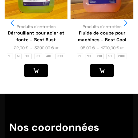
Produits d'entretien
Produits d'entretien
Dérrouillant pour acier et
Fluide de coupe pour
fonte – Best Rust
machines – Best Cool
22,00
€
–
3390,00
€
95,00
€
–
1700,00
€
HT
HT
1L
5L
10L
20L
30L
200L
5L
10L
20L
30L
200L
Nos coordonnées