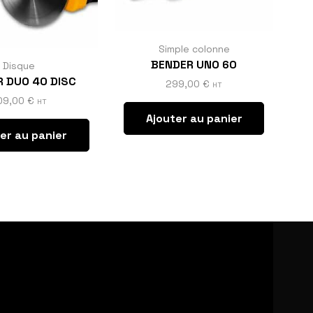
Simple colonne
BENDER UNO 60
Disque
 DUO 40 DISC
299,00
€
HT
09,00
€
HT
Ajouter au panier
er au panier