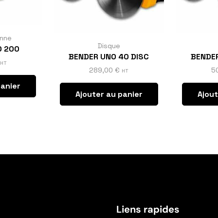
onne
Disque
O 200
BENDER UNO 40 DISC
BENDER
HT
289,00
€
5
HT
panier
Ajouter au panier
Ajout
Liens rapides