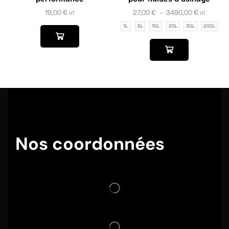
19,00
€
27,00
€
–
3490,00
€
HT
HT
1L
5L
10L
20L
30L
200L
Nos coordonnées