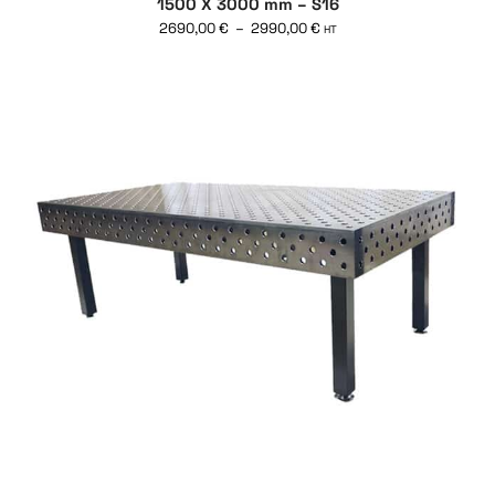
1500 X 3000 mm – S16
2690,00
€
–
2990,00
€
HT