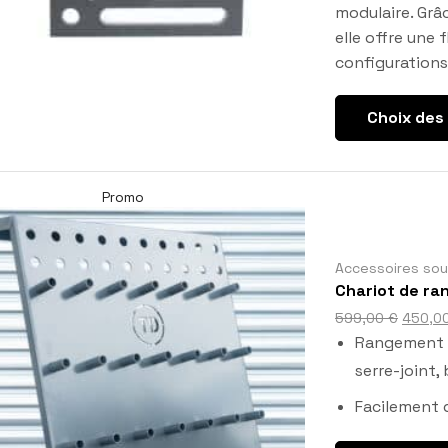
modulaire. Grâ
elle offre une
configurations
Choix des
Promo
Accessoires so
Chariot de r
599,00
€
450,0
Rangement fa
serre-joint,
Facilement 