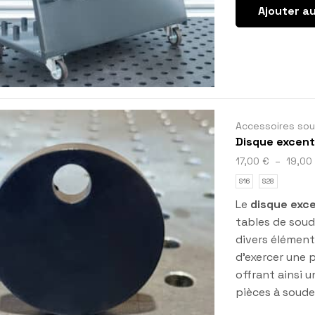
Ajouter au
Accessoires so
Disque excent
17,00
€
–
19,00
S16
S28
Le
disque exc
tables de sou
divers élément
d’exercer une 
offrant ainsi u
pièces à soude