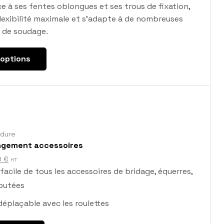
ce à ses fentes oblongues et ses trous de fixation,
 flexibilité maximale et s’adapte à de nombreuses
 de soudage.
 options
udure
angement accessoires
0
€
HT
cile de tous les accessoires de bridage, équerres,
 butées
déplaçable avec les roulettes