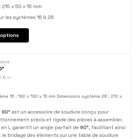
: 215 x 50 x 15 mm
r les systèmes 16 & 28
 options
udure
0°
00
€
HT
ème 16 : 190 x 190 x 15 mm Dimensions système 28 : 210 x
 90°
est un accessoire de soudure conçu pour
itionnement précis et rigide des pièces à assembler.
en L garantit un angle parfait de
90°
, facilitant ainsi
t le bridage des éléments sur une table de soudure