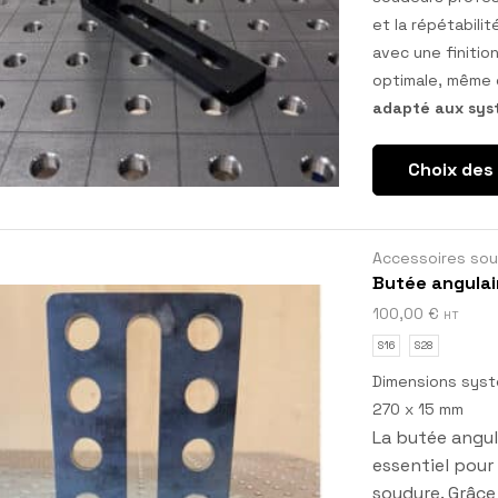
et la répétabili
avec une finitio
optimale, même 
adapté aux sys
Choix des
Accessoires so
Butée angulai
100,00
€
HT
S16
S28
Dimensions syst
270 x 15 mm
La butée angul
essentiel pour
soudure. Grâce 