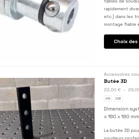
tables de soudur
rapidement diver
etc.) dans les t
montage fiable e
Choix des
Accessoires so
Butée 3D
22,00
€
–
29,
S16
S28
Dimension syst
x 180 x 180 m
La butée 3D pour
soudeurs profess