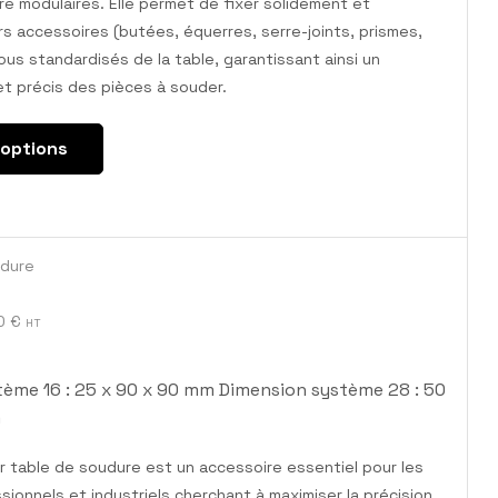
e modulaires. Elle permet de fixer solidement et
s accessoires (butées, équerres, serre-joints, prismes,
rous standardisés de la table, garantissant ainsi un
t précis des pièces à souder.
 options
udure
00
€
HT
ème 16 : 25 x 90 x 90 mm Dimension système 28 : 50
m
 table de soudure est un accessoire essentiel pour les
ionnels et industriels cherchant à maximiser la précision