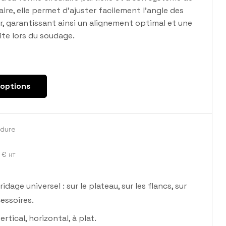
ire, elle permet d’ajuster facilement l’angle des
r, garantissant ainsi un alignement optimal et une
ite lors du soudage.
 options
udure
0
€
HT
dage universel : sur le plateau, sur les flancs, sur
essoires.
rtical, horizontal, à plat.