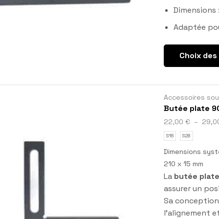
Dimensions 
Adaptée pou
Choix des
Accessoires so
Butée plate 9
22,00
€
–
29,
S16
S28
Dimensions syst
210 x 15 mm
La
butée plate
assurer un pos
Sa conception 
l'alignement e