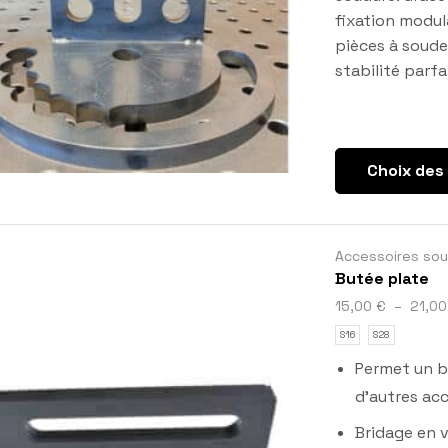
fixation modula
pièces à soude
stabilité parfa
Choix des
Accessoires so
Butée plate
15,00
€
–
21,0
S16
S28
Permet un bri
d’autres acc
Bridage en ve