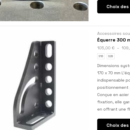
Choix des
Accessoires so
Équerre 300 
105,00
€
–
109
S16
S28
Dimensions syst
170 x 70 mm L’é
indispensable po
positionnement p
Conçue en acier
fixation, elle g
en offrant une f
Choix des