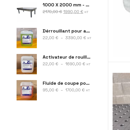
1000 X 2000 mm - S28
2170,00
€
1990,00
€
HT
Dérrouillant pour acier et fonte – Best Rust
22,00
€
–
3390,00
€
HT
Activateur de rouille – Best Cort
22,00
€
–
1690,00
€
HT
Fluide de coupe pour machines – Best Cool
95,00
€
–
1700,00
€
HT