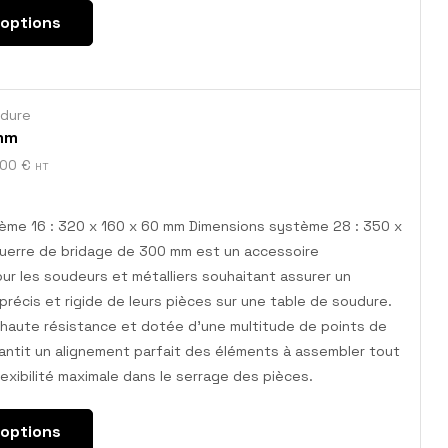
 options
udure
mm
,00
€
HT
ème 16 : 320 x 160 x 60 mm Dimensions système 28 : 350 x
querre de bridage de 300 mm est un accessoire
ur les soudeurs et métalliers souhaitant assurer un
récis et rigide de leurs pièces sur une table de soudure.
 haute résistance et dotée d’une multitude de points de
arantit un alignement parfait des éléments à assembler tout
lexibilité maximale dans le serrage des pièces.
 options