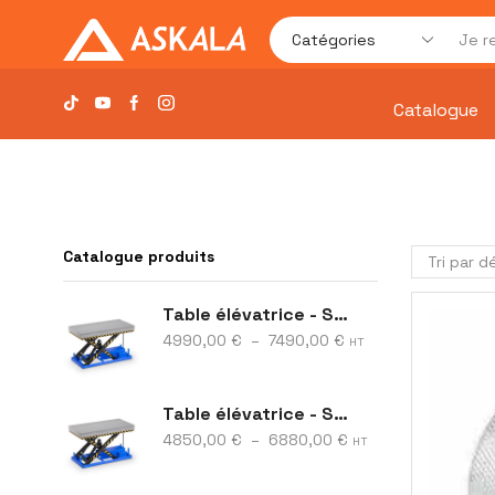
Catalogue
Catalogue produits
Table élévatrice - S28
4990,00
€
–
7490,00
€
HT
Table élévatrice - S16
4850,00
€
–
6880,00
€
HT