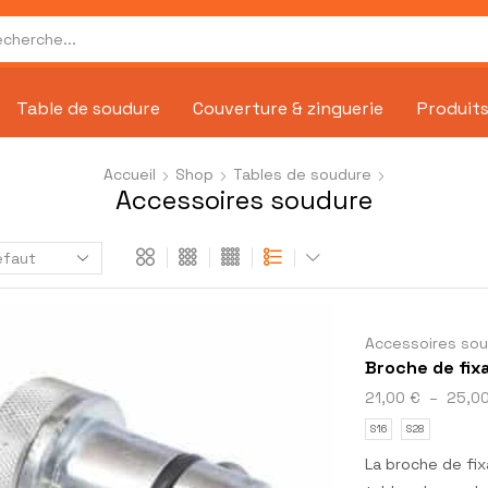
Table de soudure
Couverture & zinguerie
Produits
Accueil
Shop
Tables de soudure
Accessoires soudure
Accessoires so
Broche de fix
21,00
€
–
25,0
S16
S28
La broche de fix