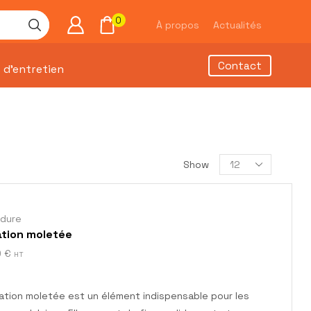
0
À propos
Actualités
Contact
 d’entretien
Show
udure
ation moletée
0
€
HT
ation moletée est un élément indispensable pour les