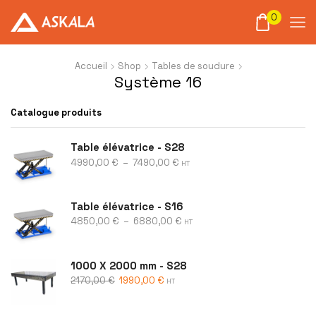
0
Accueil
Shop
Tables de soudure
Système 16
Catalogue produits
Table élévatrice - S28
4990,00
€
–
7490,00
€
HT
Table élévatrice - S16
4850,00
€
–
6880,00
€
HT
1000 X 2000 mm - S28
2170,00
€
1990,00
€
HT