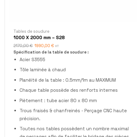
Tables de soudure
1000 X 2000 mm – S28
2170,00
€
1990,00
€
HT
Spécification de la table de soudure :
Acier S3555
Tôle laminée à chaud
Planéité de la table : 0.5mm/1m au MAXIMUM
Chaque table possède des renforts internes
Piètement : tube acier 80 x 80 mm
Trous fraisés & chanfreinés - Perçage CNC haute
précision.
Toutes nos tables possèdent un nombre maximal
de perçages afin de faciliter le bridage des pièces