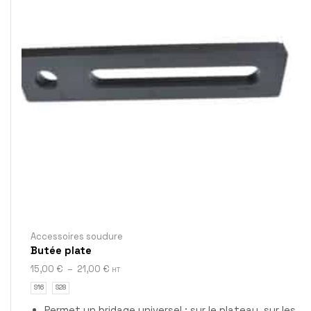
Accessoires soudure
Butée plate
15,00
€
–
21,00
€
HT
S16
S28
Permet un bridage universel : sur le plateau, sur les