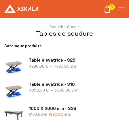
0
Accueil
Shop
Tables de soudure
Catalogue produits
Table élévatrice - S28
4990,00
€
–
7490,00
€
HT
Table élévatrice - S16
4850,00
€
–
6880,00
€
HT
1000 X 2000 mm - S28
2170,00
€
1990,00
€
HT