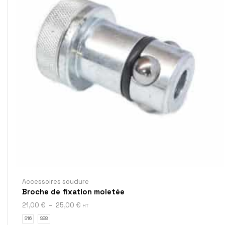
Accessoires soudure
Broche de fixation moletée
21,00
€
–
25,00
€
HT
S16
S28