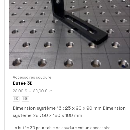
Accessoires soudure
Butée 3D
22,00
€
–
29,00
€
HT
S16
S28
Dimension système 16 : 25 x 90 x 90 mm Dimension
système 28 : 50 x 180 x 180 mm
La butée 3D pour table de soudure est un accessoire