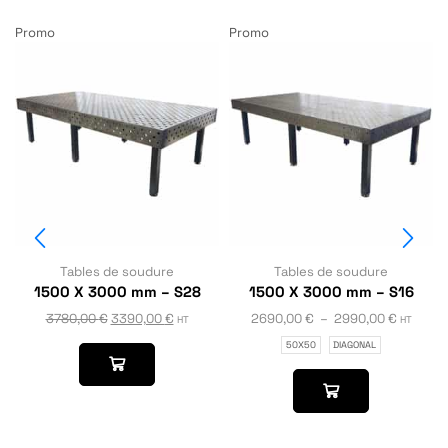
Promo
Promo
Tables de soudure
Tables de soudure
1500 X 3000 mm – S28
1500 X 3000 mm – S16
3780,00
€
3390,00
€
2690,00
€
–
2990,00
€
HT
HT
50X50
DIAGONAL