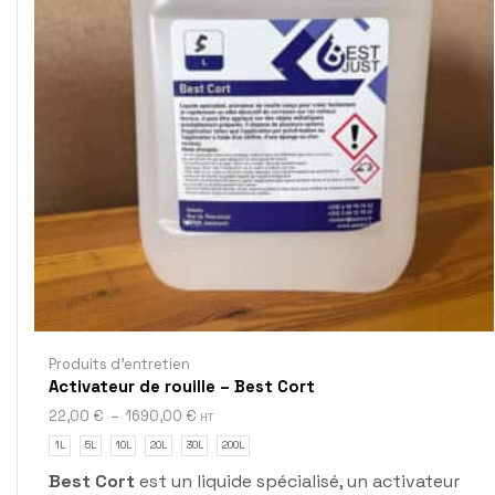
Produits d'entretien
Activateur de rouille – Best Cort
22,00
€
–
1690,00
€
HT
1L
5L
10L
20L
30L
200L
Best Cort
est un liquide spécialisé, un activateur