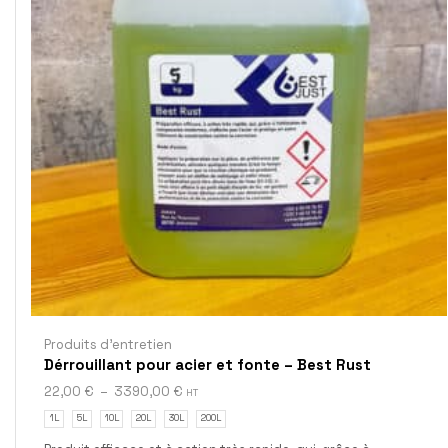
Produits d'entretien
Dérrouillant pour acier et fonte – Best Rust
22,00
€
–
3390,00
€
HT
1L
5L
10L
20L
30L
200L