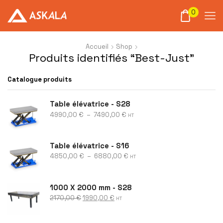
0
Accueil
Shop
Produits identifiés “Best-Just”
Catalogue produits
Table élévatrice - S28
4990,00
€
–
7490,00
€
HT
Table élévatrice - S16
4850,00
€
–
6880,00
€
HT
1000 X 2000 mm - S28
2170,00
€
1990,00
€
HT