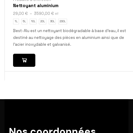
Nettoyant aluminium
29,00
€
–
3590,00
€
HT
1L
5L
10L
20L
30L
200L
Best-Alu est un nettoyant biodégradable à base d’eau, il est
destiné au nettoyage des pièces en aluminium ainsi que de
l’acier inoxydable et galvanisé.
Nos coordonnées