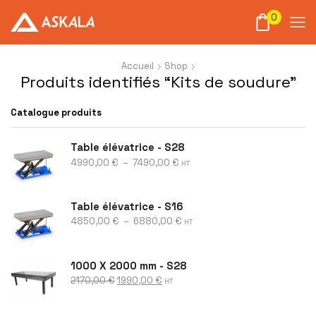
0
Accueil
Shop
Produits identifiés “Kits de soudure”
Catalogue produits
Table élévatrice - S28
4990,00
€
–
7490,00
€
HT
Table élévatrice - S16
4850,00
€
–
6880,00
€
HT
1000 X 2000 mm - S28
2170,00
€
1990,00
€
HT