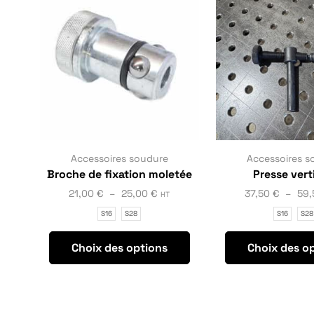
Accessoires soudure
Accessoires s
Broche de fixation moletée
Presse vert
21,00
€
–
25,00
€
37,50
€
–
59
HT
S16
S28
S16
S28
Choix des options
Choix des o