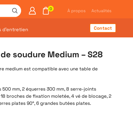
0
À propos
Actualités
Contact
s d’entretien
s de soudure Medium – S28
ure medium est compatible avec une table de
es 500 mm, 2 équerres 300 mm, 8 serre-joints
8 broches de fixation moletée, 4 vé de blocage, 2
erres plates 90°, 6 grandes butées plates.