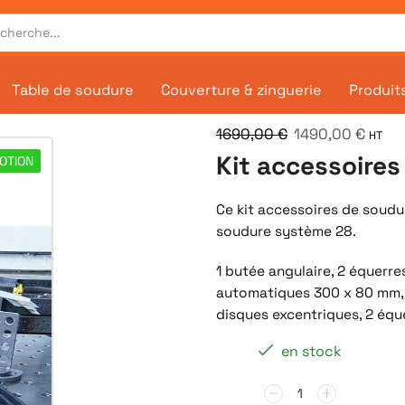
Table de soudure
Couverture & zinguerie
Produit
1690,00
€
1490,00
€
HT
Kit accessoire
OTION
Ce kit accessoires de soud
soudure système 28.
1 butée angulaire, 2 équerr
automatiques 300 x 80 mm, 1
disques excentriques, 2 équ
en stock