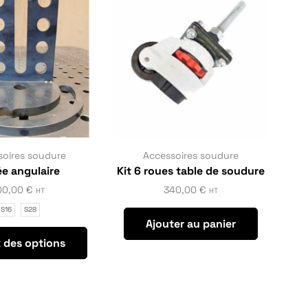
soires soudure
Accessoires soudure
e angulaire
Kit 6 roues table de soudure
00,00
€
340,00
€
HT
HT
S16
S28
Ajouter au panier
 des options