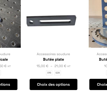
oudure
Accessoires soudure
Acces
icale
Butée plate
Buté
,50
€
15,00
€
–
21,00
€
1
HT
HT
S16
S28
ptions
Choix des options
Choix