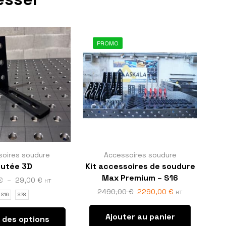
PROMO
soires soudure
Accessoires soudure
utée 3D
Kit accessoires de soudure
Se
Max Premium – S16
€
–
29,00
€
HT
2490,00
€
2290,00
€
HT
S16
S28
Ajouter au panier
 des options