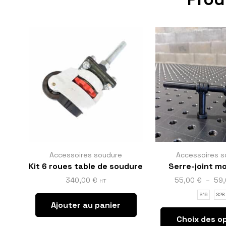
Accessoires soudure
Accessoires s
Kit 6 roues table de soudure
Serre-joint m
340,00
€
55,00
€
–
59
HT
S16
S28
Ajouter au panier
Choix des o