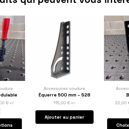
oudure
Accessoires soudure
Acces
odulable
Équerre 500 mm – S28
B
,00
€
115,00
€
22,00
HT
HT
Ajouter au panier
ptions
Choix