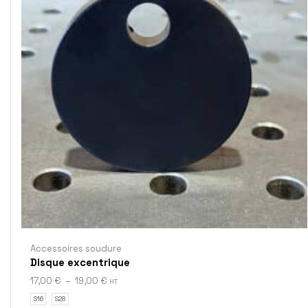
Accessoires soudure
Disque excentrique
17,00
€
–
19,00
€
HT
S16
S28