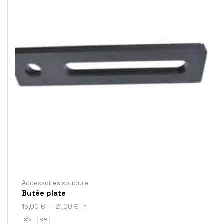
Accessoires soudure
Butée plate
15,00
€
–
21,00
€
HT
S16
S28