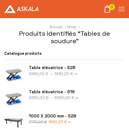
0
Accueil
Shop
Produits identifiés “Tables de
soudure”
Catalogue produits
Table élévatrice - S28
4990,00
€
–
7490,00
€
HT
Table élévatrice - S16
4850,00
€
–
6880,00
€
HT
1000 X 2000 mm - S28
2170,00
€
1990,00
€
HT