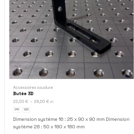
Accessoires soudure
Butée 3D
22,00
€
–
29,00
€
HT
S16
S28
Dimension système 16 : 25 x 90 x 90 mm Dimension
système 28 : 50 x 180 x 180 mm